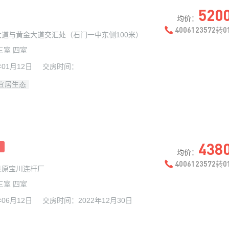
520
均价：
4006123572
0
转
大道与黄金大道交汇处（石门一中东侧100米）
三室 四室
年01月12日
交房时间：
宜居生态
438
均价：
4006123572
0
转
县原宝川连杆厂
三室 四室
年06月12日
交房时间：
2022年12月30日