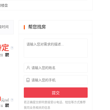
牌楼盘
帮您找房
盘时间
待定
20
提交
0
元/㎡
若正确提交即同意接受以电话、短信等方式推荐
16
我司业务相关的信息