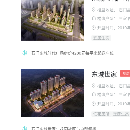
楼盘地址：
石门
楼盘户型：
三室 
开盘时间：
2019
宜居生态
石门东城时代广场房价4280元每平米起送车位
东城世家
现房
楼盘地址：
石门
楼盘户型：
三室 
开盘时间：
2019
低密居所
宜居生态
石门东城世家：花园社区与户型解析