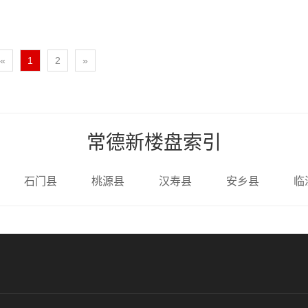
«
1
2
»
常德新楼盘索引
石门县
桃源县
汉寿县
安乡县
临