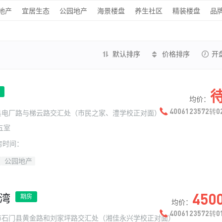
地产
宜居生态
公园地产
海景楼盘
养生社区
精装楼盘
品
默认排序
价格排序
开
均价：
4006123572
0
转
县电厂路与梯云路交汇处（市民之家、澧学校正对面）
五室
房时间：
公园地产
450
湾
期房
均价：
4006123572
0
转
市石门县黄金路和刘家坪路交汇处（湘佳永兴学校正对面）