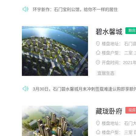
环宇新作：石门宝利公馆，给你不一样的居住
碧水馨城
期房
楼盘地址：
石门
楼盘户型：
二室 
开盘时间：
2021
宜居生态
3月30日，石门碧水馨城月末冲刺签载难逢认购即享额外
藏珑卧府
现房
楼盘地址：
石门
楼盘户型：
三室 