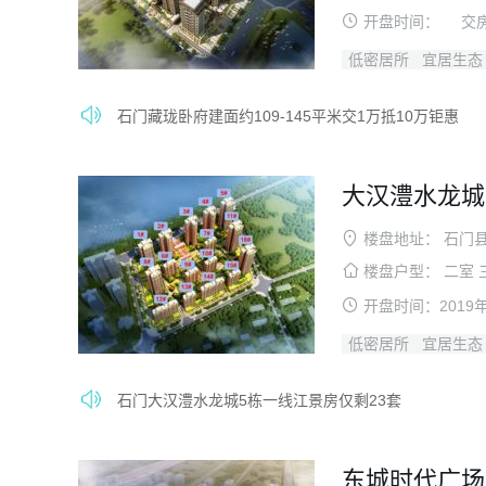
开盘时间：
交
低密居所
宜居生态
石门藏珑卧府建面约109-145平米交1万抵10万钜惠
大汉澧水龙城
楼盘地址：
石门
楼盘户型：
二室 
开盘时间：
2019
低密居所
宜居生态
石门大汉澧水龙城5栋一线江景房仅剩23套
东城时代广场