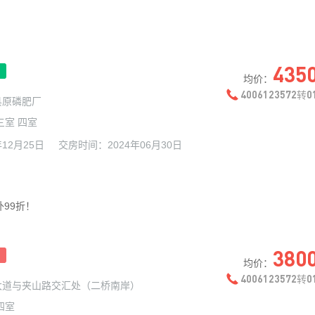
435
均价：
4006123572
0
转
县原磷肥厂
三室 四室
年12月25日
交房时间：
2024年06月30日
99折！
380
均价：
4006123572
0
转
大道与夹山路交汇处（二桥南岸）
四室