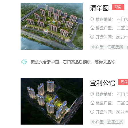
清华圆
现房
楼盘地址：
石门
楼盘户型：
二室 
开盘时间：
2020
小户型
低密居所
聚焦六合清华圆，石门高品质期房，等你来品鉴
宝利公馆
现房
楼盘地址：
石门
楼盘户型：
二室 
开盘时间：
2021
小户型
宜居生态