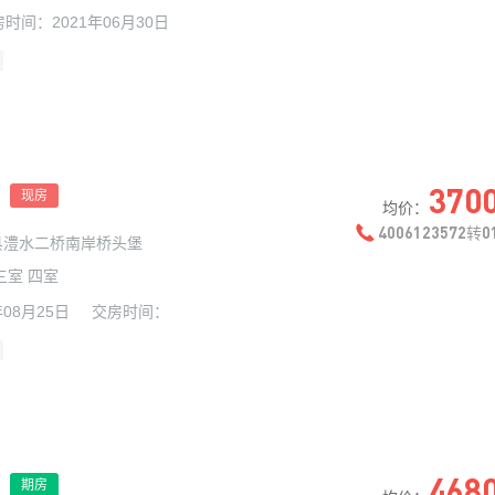
房时间：
2021年06月30日
370
现房
均价：
4006123572
0
转
县澧水二桥南岸桥头堡
三室 四室
年08月25日
交房时间：
468
期房