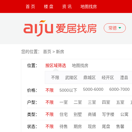
首 页
楼 盘
资 讯
地图找房
常德
您的位置：
首页
> 新房
位置：
按区域筛选
地图找房
不限
武陵区
鼎城区
经开区
澧县
5000-6000
6000-7000
价格：
不限
5000以下
户型：
不限
一室
二室
三室
四室
五室
类型：
不限
住宅
别墅
商铺
写字楼
公寓
状态：
不限
待售
期房
现房
尾盘
售馨