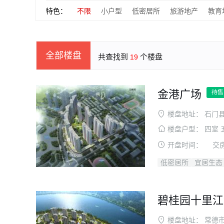
特色：
不限
小户型
低密居所
旅游地产
教育
全部楼盘
共查找到
个楼盘
19
金港广场
待售
楼盘地址：
石门
楼盘户型：
四室 
开盘时间：
交
低密居所
宜居生态
碧桂园十里江
楼盘地址：
常德