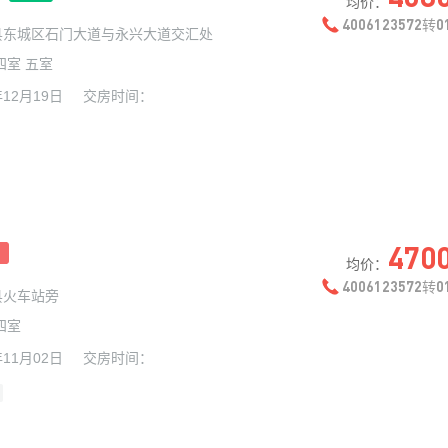
均价：
4006123572
0
转
县东城区石门大道与永兴大道交汇处
四室 五室
年12月19日
交房时间：
470
均价：
4006123572
0
转
县火车站旁
四室
年11月02日
交房时间：