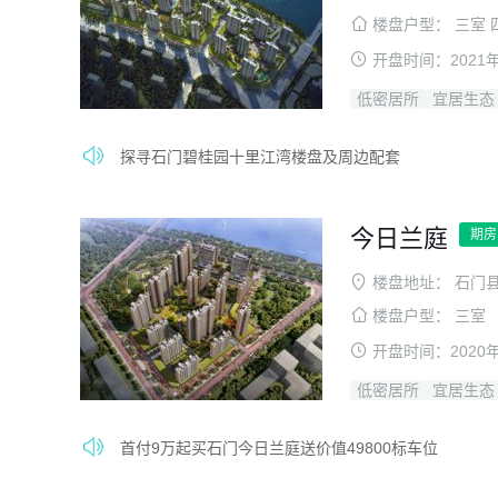
楼盘户型：
三室 
开盘时间：
2021
低密居所
宜居生态
探寻石门碧桂园十里江湾楼盘及周边配套
今日兰庭
期房
楼盘地址：
石门
楼盘户型：
三室
开盘时间：
2020
低密居所
宜居生态
首付9万起买石门今日兰庭送价值49800标车位