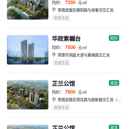
7350
均价：
元/㎡
常德武陵区朝阳路与穿紫河交汇处
宜居生态
华政紫樾台
期房
7500
均价：
元/㎡
常德市洞庭大道与紫缘路交汇处
宜居生态
芷兰公馆
尾盘
7800
均价：
元/㎡
常德武陵区荷花路与励新路交汇处（恒大华府西门对面）
宜居生态
芷兰公馆
尾盘