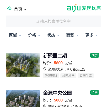
首页
区域
价格
状态
面积
更多
新熙里二期
期房
5800
均价：
元/㎡
常洞庭大道与朝阳路交汇处
低密居所
旅游地产
宜居生态
金源中央公园
待售
5000
均价：
元/㎡
澧县芙蓉学校西大门对面