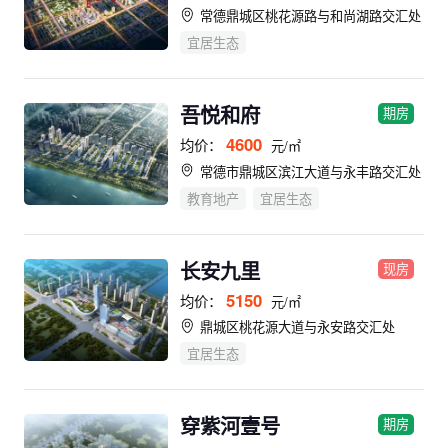
常德鼎城区桃花源路与和尚湖路交汇处
宜居生态
吾悦和府
期房
4600
均价：
元/㎡
常德市鼎城区滨江大道与永丰路交汇处
教育地产
宜居生态
长安九里
现房
5150
均价：
元/㎡
鼎城区桃花源大道与永安路交汇处
宜居生态
穿紫河壹号
期房