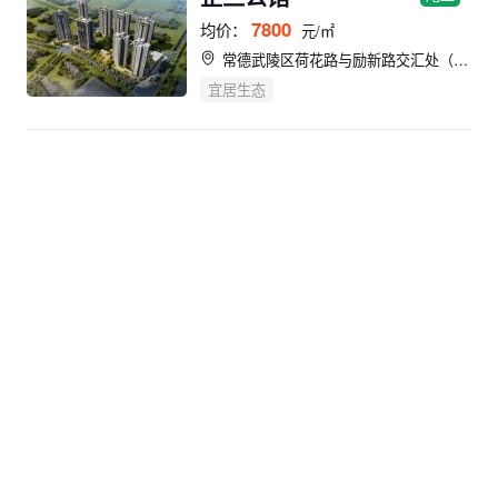
7800
均价：
元/㎡
常德武陵区荷花路与励新路交汇处（恒大华府西门对面）
宜居生态
澧州龙城
现房
4400
均价：
元/㎡
澧州实验学校旁（乔家河路与洗墨池路交汇处）
教育地产
宜居生态
格林小镇
现房
4500
均价：
元/㎡
澧县银谷实验学校南侧200米