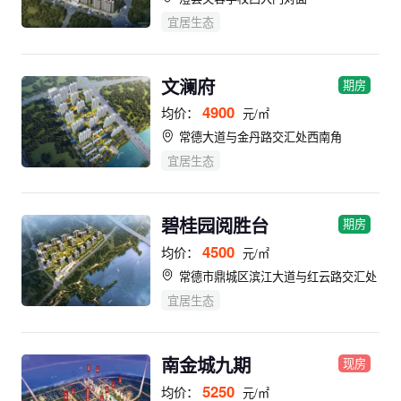
宜居生态
文澜府
期房
4900
均价：
元/㎡
常德大道与金丹路交汇处西南角
宜居生态
碧桂园阅胜台
期房
4500
均价：
元/㎡
常德市鼎城区滨江大道与红云路交汇处
宜居生态
南金城九期
现房
5250
均价：
元/㎡