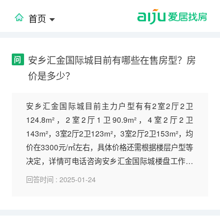
首页
安乡汇金国际城目前有哪些在售房型？房
问
价是多少？
安乡汇金国际城目前主力户型有有2室2厅2卫
124.8m²，2室2厅1卫90.9m²，4室2厅2卫
143m²，3室2厅2卫123m²，3室2厅2卫153m²，均
价在3300元/㎡左右，具体价格还需根据楼层户型等
决定，详情可电话咨询安乡汇金国际城楼盘工作人
员：4006123572转209。
回答时间 : 2025-01-24