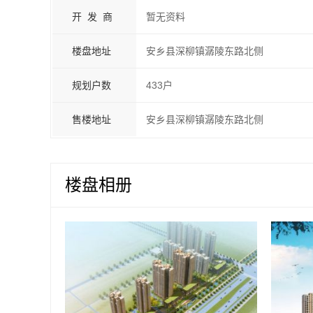
开 发 商
暂无资料
楼盘地址
安乡县深柳镇潺陵东路北侧
规划户数
433户
售楼地址
安乡县深柳镇潺陵东路北侧
楼盘相册