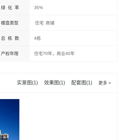
绿 化 率
35%
楼盘类型
住宅
商铺
总 栋 数
4栋
产权年限
住宅70年，商业40年
实景图(1)
效果图(1)
配套图(1)
更多 >