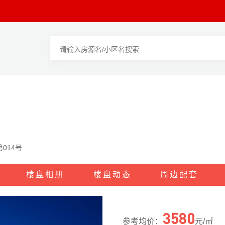
014号
楼盘相册
楼盘动态
周边配套
3580
参考均价：
元/㎡