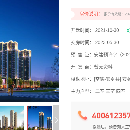
房价说明：
报价有效期：2022-
开盘时间：
2021-10-30
交房时间：
2023-05-30
预 售 证：
安建预许字（202
开 发 商：
暂无资料
楼盘地址：
[常德-安乡县] 
主力户型：
二室 三室 四室
40061235
拨通后，请告知人工