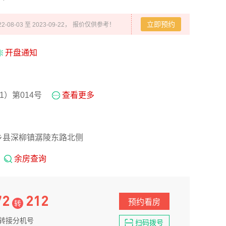
立即预约
08-03 至 2023-09-22，
报价仅供参考！
开盘通知
1）第014号
查看更多
安乡县深柳镇潺陵东路北侧
余房查询
72
212
预约看房
转
转接分机号
扫码拨号