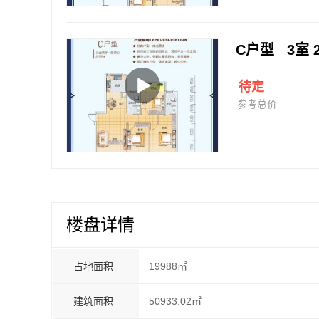
C户型 3室 
待定
参考总价
楼盘详情
占地面积
19988㎡
建筑面积
50933.02㎡