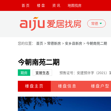
首 页
楼 盘
资 讯
地图找房
常德
您的位置：
首页
>
常德新房
>
安乡县新房
>
今朝南苑二期
今朝南苑二期
期房
宜居生态
预售证号：安建预许字（2021）第
楼盘主页
楼盘信息
楼盘户型