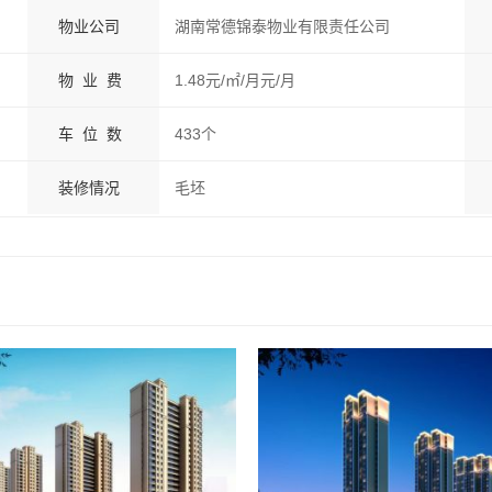
物业公司
湖南常德锦泰物业有限责任公司
物 业 费
1.48元/㎡/月元/月
车 位 数
433个
装修情况
毛坯