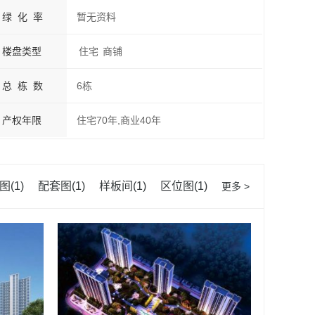
绿 化 率
暂无资料
楼盘类型
住宅
商铺
总 栋 数
6栋
产权年限
住宅70年,商业40年
图(1)
配套图(1)
样板间(1)
区位图(1)
更多 >