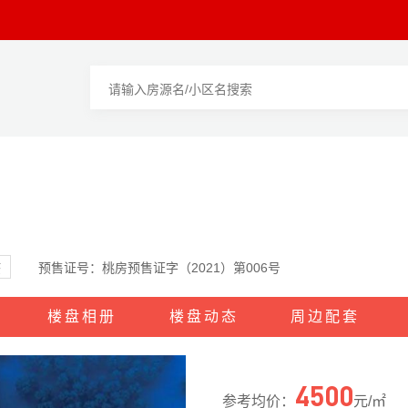
态
预售证号：桃房预售证字（2021）第006号
楼盘相册
楼盘动态
周边配套
4500
参考均价：
元/㎡