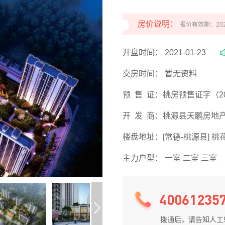
房价说明：
报价有效期：2022-
开盘时间：
2021-01-23
交房时间：
暂无资料
预 售 证：
桃房预售证字（20
开 发 商：
桃源县天鹏房地
楼盘地址：
[常德-桃源县]
主力户型：
一室 二室 三室
40061235
拨通后，请告知人工