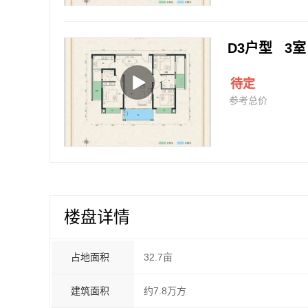
D3户型 3室
待定
参考总价
楼盘详情
占地面积
32.7亩
建筑面积
约7.8万方