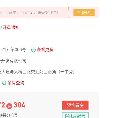
立即预约
09-16 至 2023-07-31，
报价仅供参考！
开盘通知
21）第006号
查看更多
产开发有限公司
 桃花大道与大桥西路交汇处西南角（一中旁）
余房查询
72
304
预约看房
转
转接分机号
扫码拨号