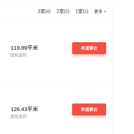
3室(
)
2室(
)
1室(
)
4
2
1
更多 >
119.89平米
申请算价
建筑面积
126.43平米
申请算价
建筑面积