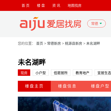
首 页
楼 盘
资 讯
地图找房
常德
您的位置：
首页
>
常德新房
>
桃源县新房
>
未名湖畔
未名湖畔
现房
小户型
低密居所
教育地产
宜居生
楼盘主页
楼盘信息
楼盘户型