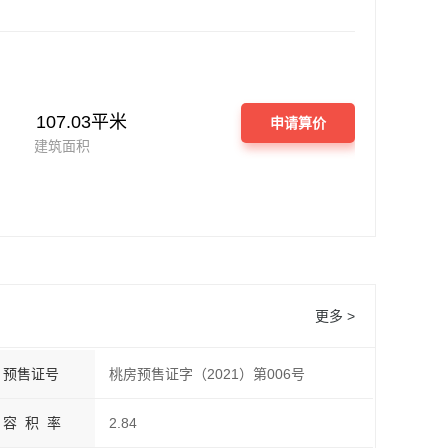
107.03平米
申请算价
建筑面积
更多 >
预售证号
桃房预售证字（2021）第006号
容 积 率
2.84