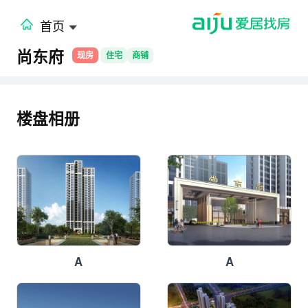
首页
尚东府
现房
住宅
商铺
楼盘相册
A
A