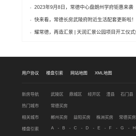
2023年9月8日，常德中心盘朗州学府钜惠来袭
快来看，常德长房武陵府附近生活配套更新啦
用户协议
楼盘引索
网站地图
XML地图
新房导航
武陵区
鼎城区
经开区
澧县
石门县
热门城市
常德买房
相关城市
郴州买房
益阳买房
株洲买房
常德买房
A
-
B
-
C
-
D
-
E
-
F
-
G
-
H
楼盘引索