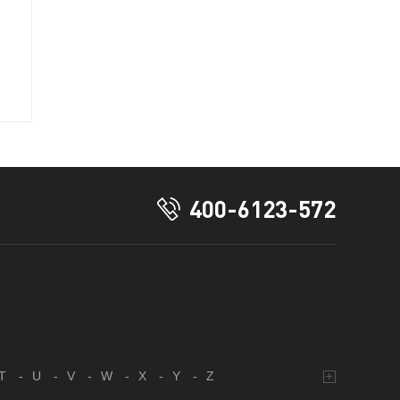
400-6123-572
T
-
U
-
V
-
W
-
X
-
Y
-
Z