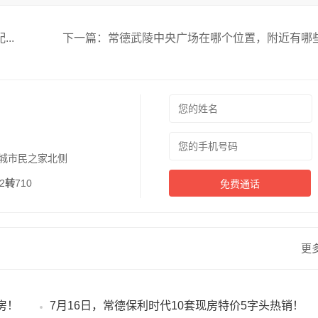
..
下一篇：
常德武陵中央广场在哪个位置，附近有哪些配
城市民之家北侧
2
转
710
免费通话
更
房！
7月16日，常德保利时代10套现房特价5字头热销！