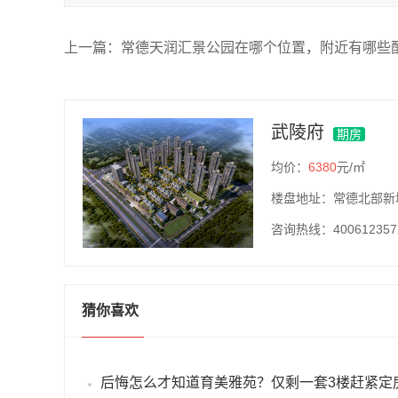
上一篇：
常德天润汇景公园在哪个位置，附近有哪些配.
武陵府
期房
均价：
6380
元/㎡
楼盘地址：
常德北部新
咨询热线：
400612357
猜你喜欢
后悔怎么才知道育美雅苑？仅剩一套3楼赶紧定