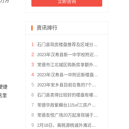
5万方
立即咨询
资讯排行
1
石门县现房楼盘推荐及区域分布，选择楼盘的决策建议
2
2023年汉寿县新一中学校附近有4个在售楼盘更新啦
3
常德市江北城区购新房享额外25％契税优惠补贴！
4
2023年汉寿县一中附近新楼盘推荐以下
5
2023年安乡县目前在售的7个热销楼盘更新啦！
便捷
6
石门县卖得比较好的楼盘有哪些？分别在哪个位置
这里
7
常德华政紫樾台115㎡三房户型重磅推出，目前仅剩60席！
8
常德吾悦广场20万起准现铺于23年12月22日精彩开业！
9
2月16日，离桃源桃诚外滩近距离的桃源县文津学校正式开工