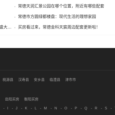
常德天润汇景公园在哪个位置，附近有哪些配套
！
常德市方圆绿都楼盘：现代生活的理想家园
耀常德，再造汇景 | 天润汇景公园项目开工仪式盛大举行！
买房看过来，常德金科天宸周边配套更新啦！
桃源县
汉寿县
安乡县
临澧县
津市市
岳阳买房
衡阳买房
-
I
-
J
-
K
-
L
-
M
-
N
-
O
-
P
-
Q
-
R
-
S
-