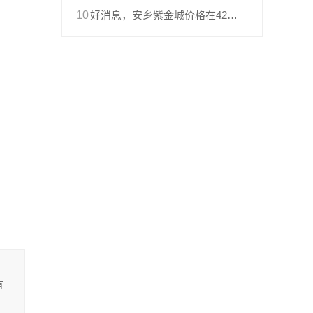
10
好消息，安乡紫金城价格在4200-4500元每平
有