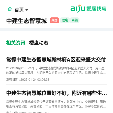
首页
中建生态智慧城
期房
住宅
商铺
相关资讯
楼盘动态
常德中建生态智慧城翰林府A区迎来盛大交付
2023年9月26日~27日，中建生态智慧城翰林府A区迎来盛大交付，用丰盈
的笔触描绘幸福家境，为期盼已久的家人们启幕美好生活。常德中建生态智
慧城位于江北主城一江两岸地带，项目占...
发布日期 : 2025-01-24 03:06:38
中建生态智慧城位置好不好，附近有哪些生活
配套
常德中建生态智慧城楼盘位于湖南省常德市，紧邻市中心，交通便利。周边
临近有诗墙公园、芙蓉公园、市民体育公园都在这个片区，小学等教育资
源，常德市第七中学等。周边生活配套设施完善。...
发布日期 : 2025-01-24 08:05:50