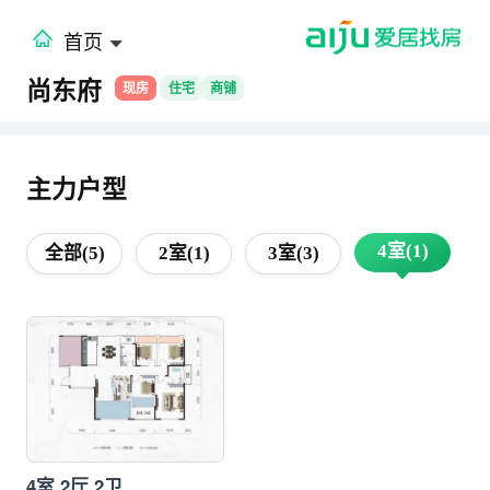
首页
尚东府
现房
住宅
商铺
主力户型
4室(1)
全部(5)
2室(1)
3室(3)
4室 2厅 2卫
在售